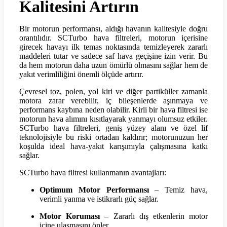
Kalitesini Artırın
Bir motorun performansı, aldığı havanın kalitesiyle doğru
orantılıdır. SCTurbo hava filtreleri, motorun içerisine
girecek havayı ilk temas noktasında temizleyerek zararlı
maddeleri tutar ve sadece saf hava geçişine izin verir. Bu
da hem motorun daha uzun ömürlü olmasını sağlar hem de
yakıt verimliliğini önemli ölçüde artırır.
Çevresel toz, polen, yol kiri ve diğer partiküller zamanla
motora zarar verebilir, iç bileşenlerde aşınmaya ve
performans kaybına neden olabilir. Kirli bir hava filtresi ise
motorun hava alımını kısıtlayarak yanmayı olumsuz etkiler.
SCTurbo hava filtreleri, geniş yüzey alanı ve özel lif
teknolojisiyle bu riski ortadan kaldırır; motorunuzun her
koşulda ideal hava-yakıt karışımıyla çalışmasına katkı
sağlar.
SCTurbo hava filtresi kullanmanın avantajları:
Optimum Motor Performansı
– Temiz hava,
verimli yanma ve istikrarlı güç sağlar.
Motor Koruması
– Zararlı dış etkenlerin motor
içine ulaşmasını önler.