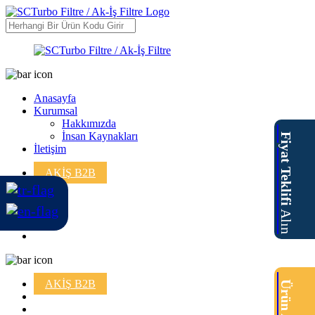
Anasayfa
Kurumsal
Hakkımızda
İnsan Kaynakları
Fiyat Teklifi
İletişim
AKİŞ B2B
Alın
AKİŞ B2B