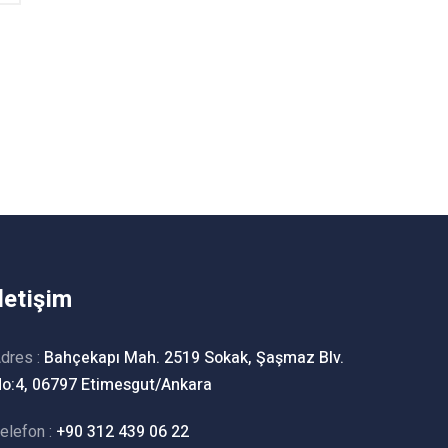
İletişim
dres :
Bahçekapı Mah. 2519 Sokak, Şaşmaz Blv.
o:4, 06797 Etimesgut/Ankara
elefon :
+90 312 439 06 22