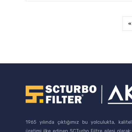
1965 yılında çıktığımız bu yolculukta, kalitel
üretimi ilke edinen SCTurbo Filtre ailesi olarak;