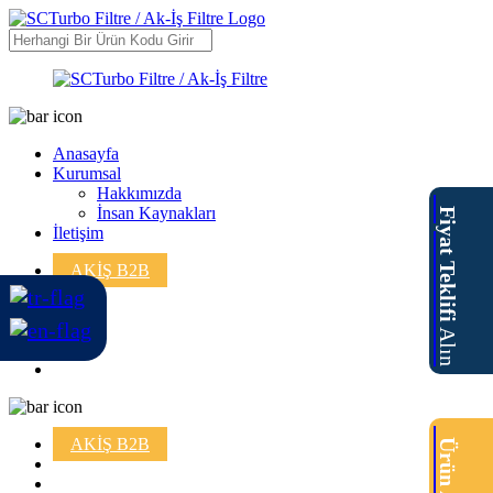
Anasayfa
Kurumsal
Hakkımızda
İnsan Kaynakları
Fiyat Teklifi
İletişim
AKİŞ B2B
Alın
AKİŞ B2B