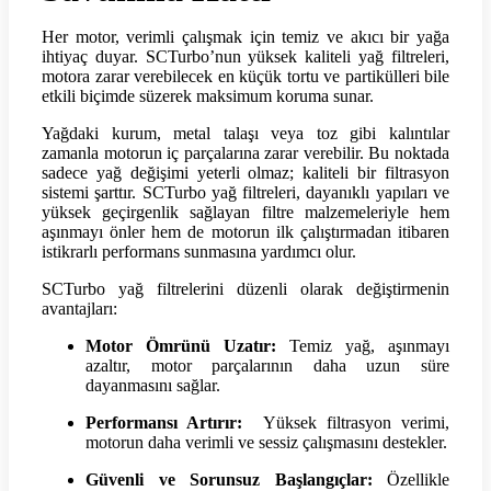
Her motor, verimli çalışmak için temiz ve akıcı bir yağa
ihtiyaç duyar. SCTurbo’nun yüksek kaliteli yağ filtreleri,
motora zarar verebilecek en küçük tortu ve partikülleri bile
etkili biçimde süzerek maksimum koruma sunar.
Yağdaki kurum, metal talaşı veya toz gibi kalıntılar
zamanla motorun iç parçalarına zarar verebilir. Bu noktada
sadece yağ değişimi yeterli olmaz; kaliteli bir filtrasyon
sistemi şarttır. SCTurbo yağ filtreleri, dayanıklı yapıları ve
yüksek geçirgenlik sağlayan filtre malzemeleriyle hem
aşınmayı önler hem de motorun ilk çalıştırmadan itibaren
istikrarlı performans sunmasına yardımcı olur.
SCTurbo yağ filtrelerini düzenli olarak değiştirmenin
avantajları:
Motor Ömrünü Uzatır:
Temiz yağ, aşınmayı
azaltır, motor parçalarının daha uzun süre
dayanmasını sağlar.
Performansı Artırır:
Yüksek filtrasyon verimi,
motorun daha verimli ve sessiz çalışmasını destekler.
Güvenli ve Sorunsuz Başlangıçlar:
Özellikle