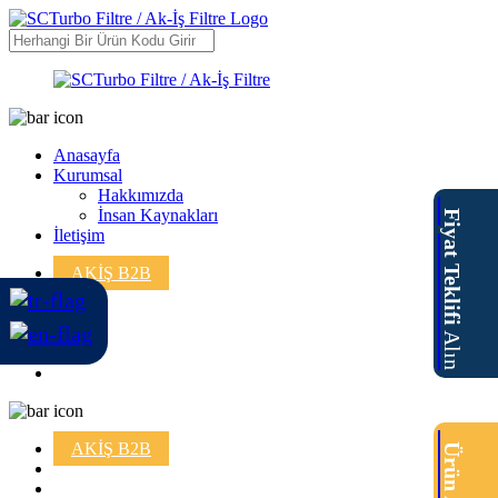
Anasayfa
Kurumsal
Hakkımızda
İnsan Kaynakları
Fiyat Teklifi
İletişim
AKİŞ B2B
Alın
AKİŞ B2B