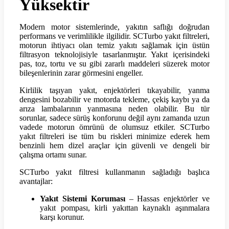
Yüksektir
Modern motor sistemlerinde, yakıtın saflığı doğrudan
performans ve verimlilikle ilgilidir. SCTurbo yakıt filtreleri,
motorun ihtiyacı olan temiz yakıtı sağlamak için üstün
filtrasyon teknolojisiyle tasarlanmıştır. Yakıt içerisindeki
pas, toz, tortu ve su gibi zararlı maddeleri süzerek motor
bileşenlerinin zarar görmesini engeller.
Kirlilik taşıyan yakıt, enjektörleri tıkayabilir, yanma
dengesini bozabilir ve motorda tekleme, çekiş kaybı ya da
arıza lambalarının yanmasına neden olabilir. Bu tür
sorunlar, sadece sürüş konforunu değil aynı zamanda uzun
vadede motorun ömrünü de olumsuz etkiler. SCTurbo
yakıt filtreleri ise tüm bu riskleri minimize ederek hem
benzinli hem dizel araçlar için güvenli ve dengeli bir
çalışma ortamı sunar.
SCTurbo yakıt filtresi kullanmanın sağladığı başlıca
avantajlar:
Yakıt Sistemi Koruması
– Hassas enjektörler ve
yakıt pompası, kirli yakıttan kaynaklı aşınmalara
karşı korunur.