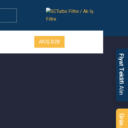
AKİŞ B2B
Fiyat Teklifi
Alın