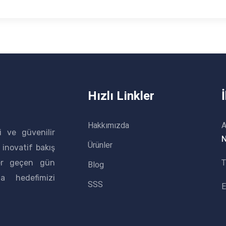
Hızlı Linkler
Hakkımızda
A
i ve güvenilir
N
Ürünler
 inovatif bakış
T
her geçen gün
Blog
a hedefimizi
SSS
E