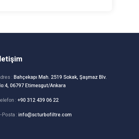
İletişim
dres :
Bahçekapı Mah. 2519 Sokak, Şaşmaz Blv.
o:4, 06797 Etimesgut/Ankara
elefon :
+90 312 439 06 22
-Posta :
info@scturbofiltre.com