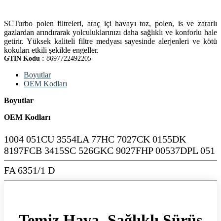
SCTurbo polen filtreleri, araç içi havayı toz, polen, is ve zararlı
gazlardan arındırarak yolculuklarınızı daha sağlıklı ve konforlu hale
getirir. Yüksek kaliteli filtre medyası sayesinde alerjenleri ve kötü
kokuları etkili şekilde engeller.
GTIN Kodu :
8697722492205
Boyutlar
OEM Kodları
Boyutlar
OEM Kodları
1004 051CU 3554LA 77HC 7027CK 0155DK
8197FCB 3415SC 526GKC 9027FHP 00537DPL 051
FA 6351/1 D
Temiz Hava, Sağlıklı Sürüş