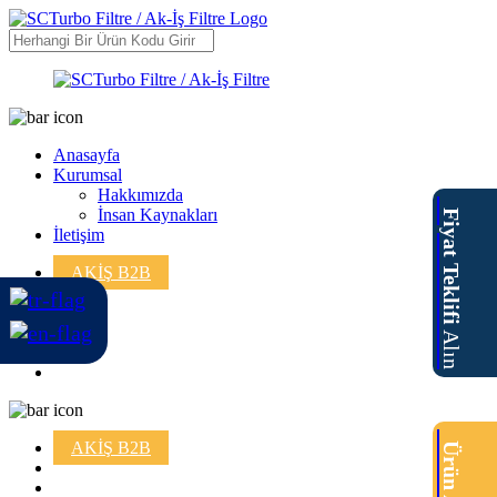
Anasayfa
Kurumsal
Hakkımızda
İnsan Kaynakları
Fiyat Teklifi
İletişim
AKİŞ B2B
Alın
AKİŞ B2B