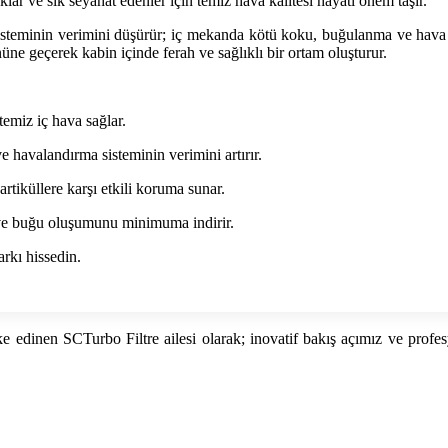
ocuklar ve sık seyahat edenler için temiz hava kalitesi hayati önem taşır.
sisteminin verimini düşürür; iç mekanda kötü koku, buğulanma ve hava a
üne geçerek kabin içinde ferah ve sağlıklı bir ortam oluşturur.
 temiz iç hava sağlar.
havalandırma sisteminin verimini artırır.
artiküllere karşı etkili koruma sunar.
ve buğu oluşumunu minimuma indirir.
arkı hissedin.
 ilke edinen SCTurbo Filtre ailesi olarak; inovatif bakış açımız ve p