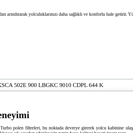
rdan arındırarak yolculuklarınızı daha sağlıklı ve konforlu hale getirir. Yü
KSCA 502E 900 LBGKC 9010 CDPL 644 K
eneyimi
CTurbo polen filtreleri, bu noktada devreye girerek yolcu kabinine ula