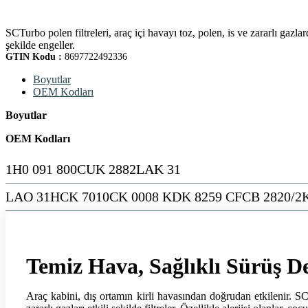
SCTurbo polen filtreleri, araç içi havayı toz, polen, is ve zararlı gazla
şekilde engeller.
GTIN Kodu :
8697722492336
Boyutlar
OEM Kodları
Boyutlar
OEM Kodları
1H0 091 800CUK 2882LAK 31
LAO 31HCK 7010CK 0008 KDK 8259 CFCB 2820/2
Temiz Hava, Sağlıklı Sürüş D
Araç kabini, dış ortamın kirli havasından doğrudan etkilenir. S