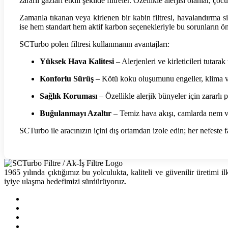
zararlı gazları etkili şekilde filtreler. Özellikle alerjisi olanlar, ç
Zamanla tıkanan veya kirlenen bir kabin filtresi, havalandırma 
ise hem standart hem aktif karbon seçenekleriyle bu sorunların ön
SCTurbo polen filtresi kullanmanın avantajları:
Yüksek Hava Kalitesi
– Alerjenleri ve kirleticileri tutarak
Konforlu Sürüş
– Kötü koku oluşumunu engeller, klima ve 
Sağlık Koruması
– Özellikle alerjik bünyeler için zararlı p
Buğulanmayı Azaltır
– Temiz hava akışı, camlarda nem 
SCTurbo ile aracınızın içini dış ortamdan izole edin; her nefeste f
1965 yılında çıktığımız bu yolculukta, kaliteli ve güvenilir üretimi
iyiye ulaşma hedefimizi sürdürüyoruz.