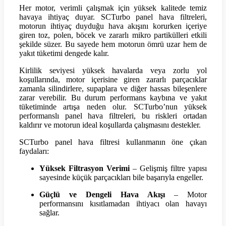
Her motor, verimli çalışmak için yüksek kalitede temiz
havaya ihtiyaç duyar. SCTurbo panel hava filtreleri,
motorun ihtiyaç duyduğu hava akışını korurken içeriye
giren toz, polen, böcek ve zararlı mikro partikülleri etkili
şekilde süzer. Bu sayede hem motorun ömrü uzar hem de
yakıt tüketimi dengede kalır.
Kirlilik seviyesi yüksek havalarda veya zorlu yol
koşullarında, motor içerisine giren zararlı parçacıklar
zamanla silindirlere, supaplara ve diğer hassas bileşenlere
zarar verebilir. Bu durum performans kaybına ve yakıt
tüketiminde artışa neden olur. SCTurbo’nun yüksek
performanslı panel hava filtreleri, bu riskleri ortadan
kaldırır ve motorun ideal koşullarda çalışmasını destekler.
SCTurbo panel hava filtresi kullanmanın öne çıkan
faydaları:
Yüksek Filtrasyon Verimi
– Gelişmiş filtre yapısı
sayesinde küçük parçacıkları bile başarıyla engeller.
Güçlü ve Dengeli Hava Akışı
– Motor
performansını kısıtlamadan ihtiyacı olan havayı
sağlar.