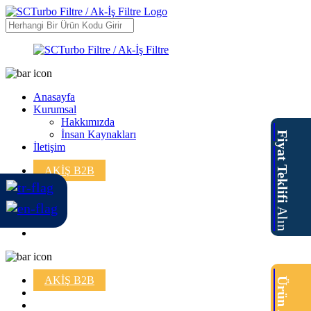
Anasayfa
Kurumsal
Hakkımızda
İnsan Kaynakları
Fiyat Teklifi
İletişim
AKİŞ B2B
Alın
AKİŞ B2B