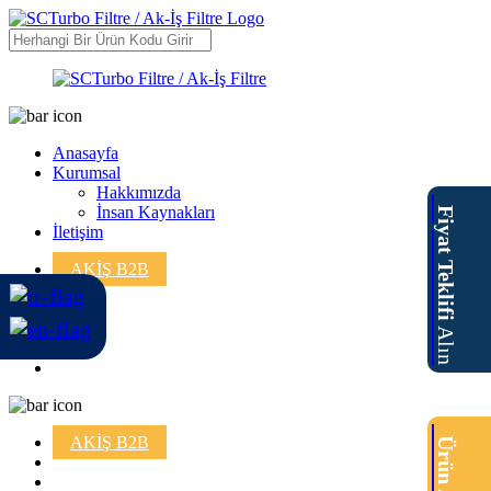
Anasayfa
Kurumsal
Hakkımızda
İnsan Kaynakları
Fiyat Teklifi
İletişim
AKİŞ B2B
Alın
AKİŞ B2B