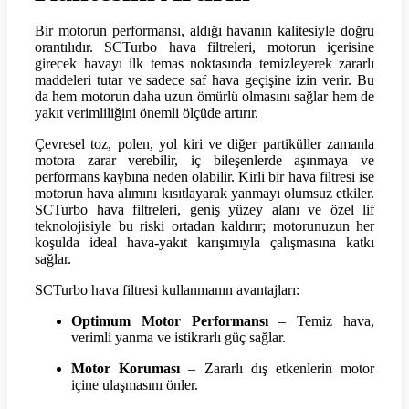
Bir motorun performansı, aldığı havanın kalitesiyle doğru
orantılıdır. SCTurbo hava filtreleri, motorun içerisine
girecek havayı ilk temas noktasında temizleyerek zararlı
maddeleri tutar ve sadece saf hava geçişine izin verir. Bu
da hem motorun daha uzun ömürlü olmasını sağlar hem de
yakıt verimliliğini önemli ölçüde artırır.
Çevresel toz, polen, yol kiri ve diğer partiküller zamanla
motora zarar verebilir, iç bileşenlerde aşınmaya ve
performans kaybına neden olabilir. Kirli bir hava filtresi ise
motorun hava alımını kısıtlayarak yanmayı olumsuz etkiler.
SCTurbo hava filtreleri, geniş yüzey alanı ve özel lif
teknolojisiyle bu riski ortadan kaldırır; motorunuzun her
koşulda ideal hava-yakıt karışımıyla çalışmasına katkı
sağlar.
SCTurbo hava filtresi kullanmanın avantajları:
Optimum Motor Performansı
– Temiz hava,
verimli yanma ve istikrarlı güç sağlar.
Motor Koruması
– Zararlı dış etkenlerin motor
içine ulaşmasını önler.