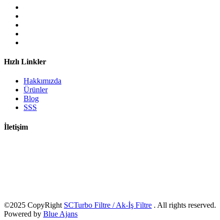
Hızlı Linkler
Hakkımızda
Ürünler
Blog
SSS
İletişim
Adres :
Bahçekapı Mah. 2519 Sokak, Şaşmaz Blv. No:4, 06797
Etimesgut/Ankara
Telefon :
+90 312 439 06 22
E-Posta :
info@scturbofiltre.com
©2025 CopyRight
SCTurbo Filtre / Ak-İş Filtre
. All rights reserved.
Powered by
Blue Ajans