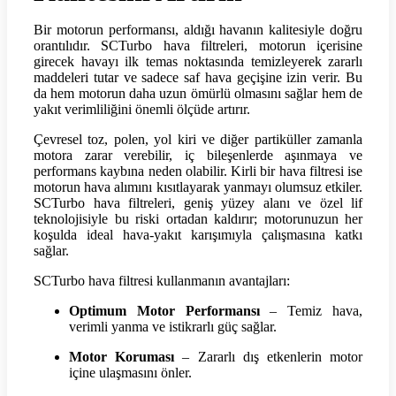
Bir motorun performansı, aldığı havanın kalitesiyle doğru
orantılıdır. SCTurbo hava filtreleri, motorun içerisine
girecek havayı ilk temas noktasında temizleyerek zararlı
maddeleri tutar ve sadece saf hava geçişine izin verir. Bu
da hem motorun daha uzun ömürlü olmasını sağlar hem de
yakıt verimliliğini önemli ölçüde artırır.
Çevresel toz, polen, yol kiri ve diğer partiküller zamanla
motora zarar verebilir, iç bileşenlerde aşınmaya ve
performans kaybına neden olabilir. Kirli bir hava filtresi ise
motorun hava alımını kısıtlayarak yanmayı olumsuz etkiler.
SCTurbo hava filtreleri, geniş yüzey alanı ve özel lif
teknolojisiyle bu riski ortadan kaldırır; motorunuzun her
koşulda ideal hava-yakıt karışımıyla çalışmasına katkı
sağlar.
SCTurbo hava filtresi kullanmanın avantajları:
Optimum Motor Performansı
– Temiz hava,
verimli yanma ve istikrarlı güç sağlar.
Motor Koruması
– Zararlı dış etkenlerin motor
içine ulaşmasını önler.