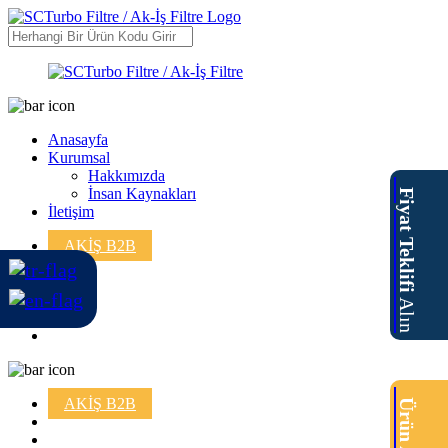
Anasayfa
Kurumsal
Hakkımızda
İnsan Kaynakları
Fiyat Teklifi
İletişim
AKİŞ B2B
Alın
AKİŞ B2B