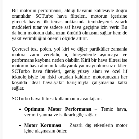
Bir motorun performansı, aldığı havanın kalitesiyle doğru
orantılıdır. SCTurbo hava filtreleri, motorun içerisine
girecek havayı ilk temas noktasında temizleyerek zararlı
maddeleri tutar ve sadece saf hava geçişine izin verir. Bu
da hem motorun daha uzun ömürlü olmasını sağlar hem de
yakıt verimliliğini önemli ölçüde artırır.
Çevresel toz, polen, yol kiri ve diğer partiküller zamanla
motora zarar verebilir, iç bileşenlerde aşınmaya ve
performans kaybına neden olabilir. Kirli bir hava filtresi ise
motorun hava alımını kısıtlayarak yanmayı olumsuz etkiler.
SCTurbo hava filtreleri, geniş yüzey alanı ve özel lif
teknolojisiyle bu riski ortadan kaldırır; motorunuzun her
koşulda ideal hava-yakıt karışımıyla çalışmasına katkı
sağlar.
SCTurbo hava filtresi kullanmanın avantajları:
Optimum Motor Performansı
– Temiz hava,
verimli yanma ve istikrarlı güç sağlar.
Motor Koruması
– Zararlı dış etkenlerin motor
içine ulaşmasını önler.