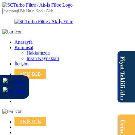
Anasayfa
Kurumsal
Hakkımızda
İnsan Kaynakları
Fiyat Teklifi
İletişim
AKİŞ B2B
Alın
AKİŞ B2B