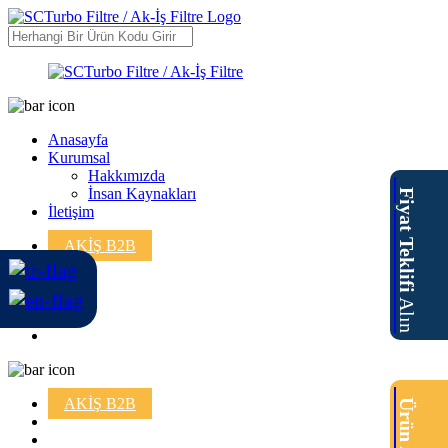
Anasayfa
Kurumsal
Hakkımızda
İnsan Kaynakları
Fiyat Teklifi
İletişim
AKİŞ B2B
Alın
AKİŞ B2B