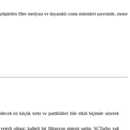
iştirilen filtre medyası ve dayanıklı conta sistemleri sayesinde, motor
ilecek en küçük tortu ve partikülleri bile etkili biçimde süzerek
terli olmaz; kaliteli bir filtrasyon sistemi şarttır. SCTurbo yağ