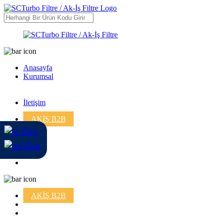
Anasayfa
Kurumsal
İletişim
AKİŞ B2B
AKİŞ B2B