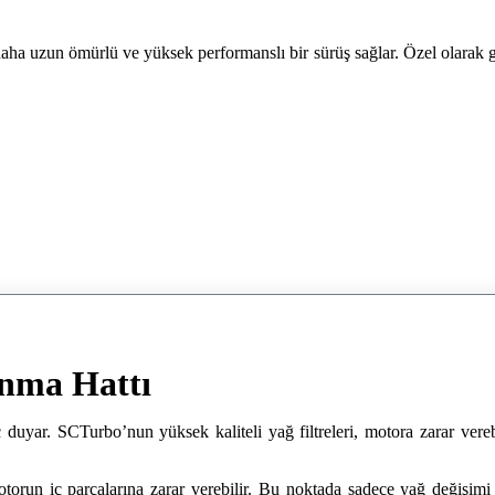
ha uzun ömürlü ve yüksek performanslı bir sürüş sağlar. Özel olarak gel
nma Hattı
 duyar. SCTurbo’nun yüksek kaliteli yağ filtreleri, motora zarar vereb
orun iç parçalarına zarar verebilir. Bu noktada sadece yağ değişimi ye