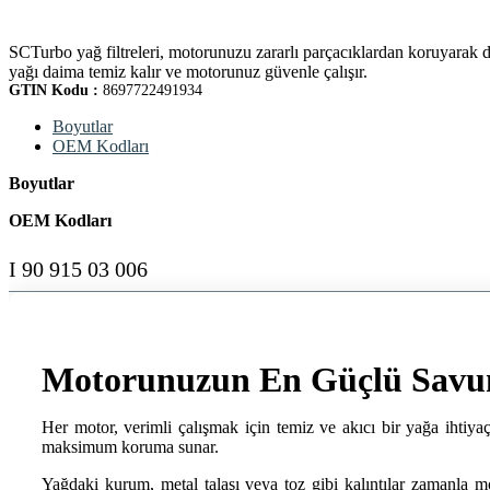
SCTurbo yağ filtreleri, motorunuzu zararlı parçacıklardan koruyarak da
yağı daima temiz kalır ve motorunuz güvenle çalışır.
GTIN Kodu :
8697722491934
Boyutlar
OEM Kodları
Boyutlar
OEM Kodları
I 90 915 03 006
Motorunuzun En Güçlü Savu
Her motor, verimli çalışmak için temiz ve akıcı bir yağa ihtiyaç
maksimum koruma sunar.
Yağdaki kurum, metal talaşı veya toz gibi kalıntılar zamanla mot