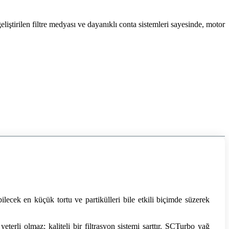
iştirilen filtre medyası ve dayanıklı conta sistemleri sayesinde, motor
ilecek en küçük tortu ve partikülleri bile etkili biçimde süzerek
terli olmaz; kaliteli bir filtrasyon sistemi şarttır. SCTurbo yağ