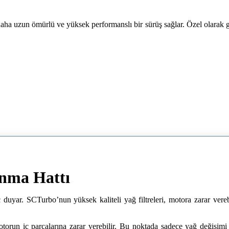
ha uzun ömürlü ve yüksek performanslı bir sürüş sağlar. Özel olarak gel
nma Hattı
 duyar. SCTurbo’nun yüksek kaliteli yağ filtreleri, motora zarar vereb
orun iç parçalarına zarar verebilir. Bu noktada sadece yağ değişimi ye