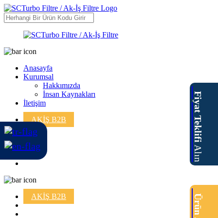
Anasayfa
Kurumsal
Hakkımızda
İnsan Kaynakları
Fiyat Teklifi
İletişim
AKİŞ B2B
Alın
AKİŞ B2B