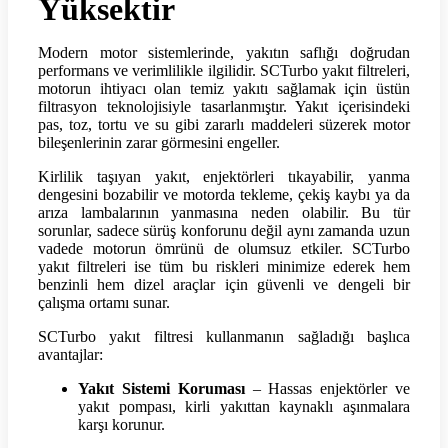
Yüksektir
Modern motor sistemlerinde, yakıtın saflığı doğrudan
performans ve verimlilikle ilgilidir. SCTurbo yakıt filtreleri,
motorun ihtiyacı olan temiz yakıtı sağlamak için üstün
filtrasyon teknolojisiyle tasarlanmıştır. Yakıt içerisindeki
pas, toz, tortu ve su gibi zararlı maddeleri süzerek motor
bileşenlerinin zarar görmesini engeller.
Kirlilik taşıyan yakıt, enjektörleri tıkayabilir, yanma
dengesini bozabilir ve motorda tekleme, çekiş kaybı ya da
arıza lambalarının yanmasına neden olabilir. Bu tür
sorunlar, sadece sürüş konforunu değil aynı zamanda uzun
vadede motorun ömrünü de olumsuz etkiler. SCTurbo
yakıt filtreleri ise tüm bu riskleri minimize ederek hem
benzinli hem dizel araçlar için güvenli ve dengeli bir
çalışma ortamı sunar.
SCTurbo yakıt filtresi kullanmanın sağladığı başlıca
avantajlar:
Yakıt Sistemi Koruması
– Hassas enjektörler ve
yakıt pompası, kirli yakıttan kaynaklı aşınmalara
karşı korunur.