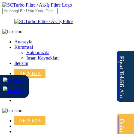
Anasayfa
Kurumsal
Hakkımızda
İnsan Kaynakları
Fiyat Teklifi
İletişim
AKİŞ B2B
Alın
AKİŞ B2B