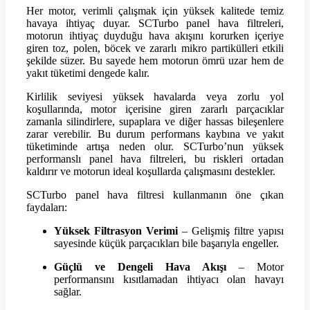
Her motor, verimli çalışmak için yüksek kalitede temiz
havaya ihtiyaç duyar. SCTurbo panel hava filtreleri,
motorun ihtiyaç duyduğu hava akışını korurken içeriye
giren toz, polen, böcek ve zararlı mikro partikülleri etkili
şekilde süzer. Bu sayede hem motorun ömrü uzar hem de
yakıt tüketimi dengede kalır.
Kirlilik seviyesi yüksek havalarda veya zorlu yol
koşullarında, motor içerisine giren zararlı parçacıklar
zamanla silindirlere, supaplara ve diğer hassas bileşenlere
zarar verebilir. Bu durum performans kaybına ve yakıt
tüketiminde artışa neden olur. SCTurbo’nun yüksek
performanslı panel hava filtreleri, bu riskleri ortadan
kaldırır ve motorun ideal koşullarda çalışmasını destekler.
SCTurbo panel hava filtresi kullanmanın öne çıkan
faydaları:
Yüksek Filtrasyon Verimi
– Gelişmiş filtre yapısı
sayesinde küçük parçacıkları bile başarıyla engeller.
Güçlü ve Dengeli Hava Akışı
– Motor
performansını kısıtlamadan ihtiyacı olan havayı
sağlar.